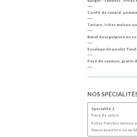
Burger "Tandori", frites 
Confit de canard, pommes
Tartare, frites maison o
Bœuf bourguignon en coc
Escalope de poulet Tando
Pavé de saumon, gratin 
NOS SPÉCIALITÉ
Spécialité 1
Pavé de salers
Frites fraîches maison 
Sauce au poivre ou au b