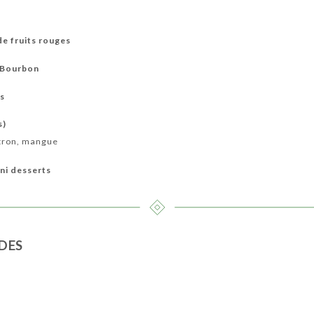
de fruits rouges
e Bourbon
is
s)
citron, mangue
ni desserts
DES