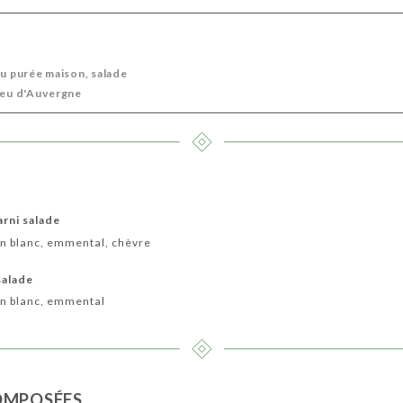
ou purée maison, salade
bleu d'Auvergne
arni salade
n blanc, emmental, chèvre
salade
n blanc, emmental
OMPOSÉES