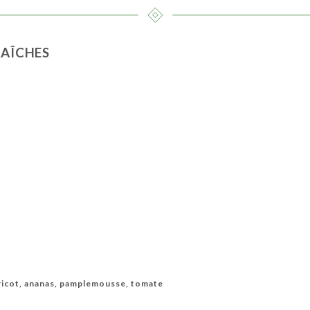
RAÎCHES
o
ricot, ananas, pamplemousse, tomate