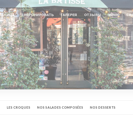
РАНИЦА
ЗАБРОНИРОВАТЬ
ГАЛЕРЕЯ
ОТЗЫВЫ
МЕНЮ
СВ
S
LES CROQUES
NOS SALADES COMPOSÉES
NOS DESSERTS
LES BOISSONS FRAÎCHES
LES APÉRITIFS
LES BIÈRES
LES VINS