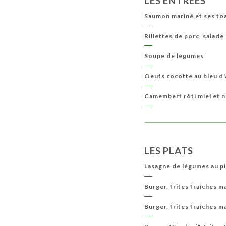
LES ENTRÉES
COCKTAILS
COCKTAILS SANS ALCOOL
Saumon mariné et ses toa
Rillettes de porc, salade
Soupe de légumes
Oeufs cocotte au bleu d
Camembert rôti miel et 
LES PLATS
Lasagne de légumes au p
Burger, frites fraîches m
Burger, frites fraîches m