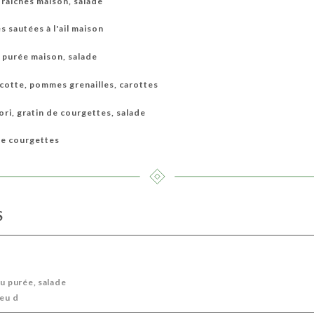
fraîches maison, salade
 sautées à l'ail maison
u purée maison, salade
otte, pommes grenailles, carottes
ri, gratin de courgettes, salade
de courgettes
S
ou purée, salade
leu d