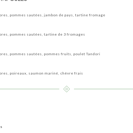
bres, pommes sautées, jambon de pays, tartine fromage
bres, pommes sautées, tartine de 3 fromages
bres, pommes sautées, pommes fruits, poulet Tandori
res, poireaux, saumon mariné, chèvre frais
es