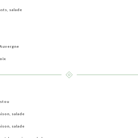
sts, salade
'Auvergne
noix
istou
aison, salade
aison, salade