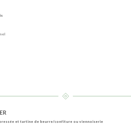
is
amel
NER
ressée et tartine de beurre/confiture ou viennoiserie