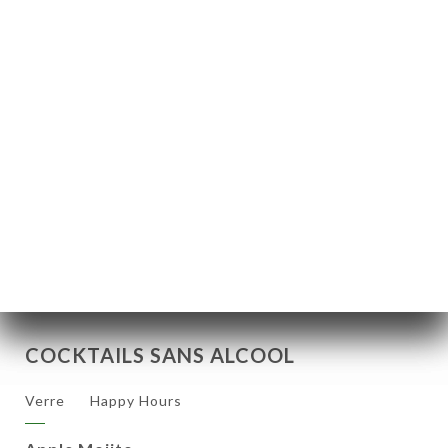
Bitter, allongé avec du soda et servi sur de la glace.
Frais, rafraîchissant et légérement amer
7€
6€
St-Germain Spritz
La liqueur St-Germain, délicieusement florale, est
associée avec du prosecco pour un cocktail parfait
à boire entre amis
10€
9€
COCKTAILS SANS ALCOOL
Verre
Happy Hours