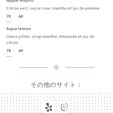
Apple Mojito
Citron vert, sucre roux, menthe et jus de pomme
7€
6€
Aqua lemon
Glace pillée, sirop menthe, limonade et jus de
citron
7€
6€
その他のサイト：