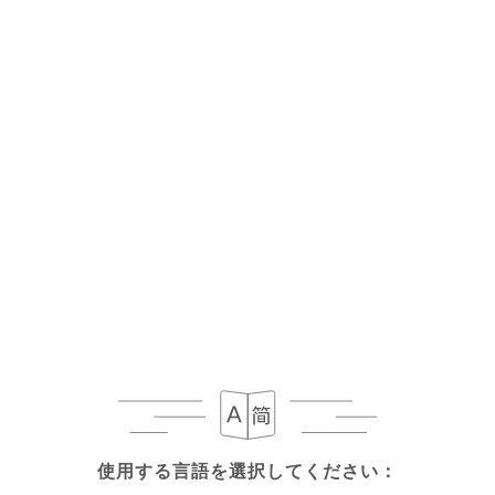
Chocolat chaud
3.8€
Vin chaud
4.7€
Thé
3.6€
Madeleine
0.8€
使用する言語を選択してください：
使用する言語を選択してください：
LE PETIT DÉJEUNER