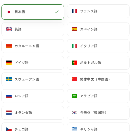
Boisson chaude, orange pressée et tartine de
beurre/confiture ou viennoiserie
フランス語
フランス語
日本語
日本語
8.1€
英語
英語
スペイン語
スペイン語
カタルーニャ語
カタルーニャ語
イタリア語
イタリア語
LES BOISSONS FRAÎCHES
ドイツ語
ドイツ語
ポルトガル語
ポルトガル語
Evian, San Pellegrino
1/2
Litre
スウェーデン語
スウェーデン語
简体中文（中国語）
简体中文（中国語）
5€
6.5€
Orangina, Schweppes
ロシア語
ロシア語
アラビア語
アラビア語
4.2€
オランダ語
オランダ語
한국어（韓国語）
한국어（韓国語）
Coca, Coca Light ou Zéro
4.2€
チェコ語
チェコ語
ギリシャ語
ギリシャ語