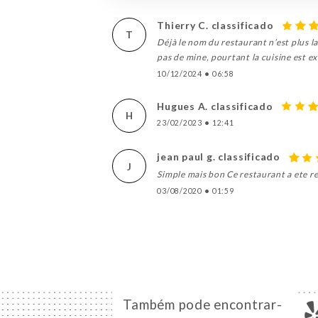
Thierry C. classificado
T
Déjà le nom du restaurant n’est plus la
pas de mine, pourtant la cuisine est exc
10/12/2024
•
06:58
Hugues A. classificado
H
23/02/2023
•
12:41
jean paul g. classificado
J
Simple mais bon Ce restaurant a ete rep
03/08/2020
•
01:59
Também pode encontrar-