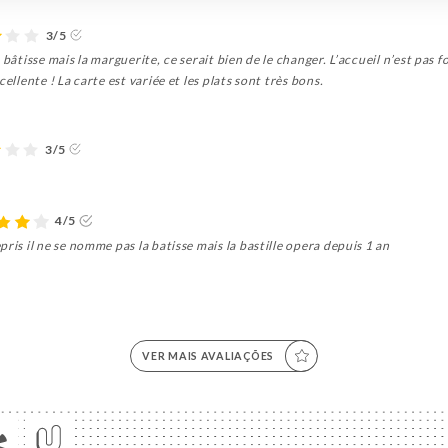
3/5
 bâtisse mais la marguerite, ce serait bien de le changer. L’accueil n’est pas 
ellente ! La carte est variée et les plats sont très bons.
3/5
4/5
ris il ne se nomme pas la batisse mais la bastille opera depuis 1 an
VER MAIS AVALIAÇÕES