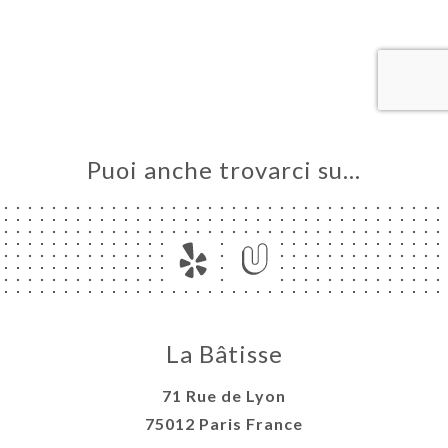
LE
NOTA
ERIA
SIONE
NU
Puoi anche trovarci su…
ATTO
La Bâtisse
71 Rue de Lyon
75012 Paris France